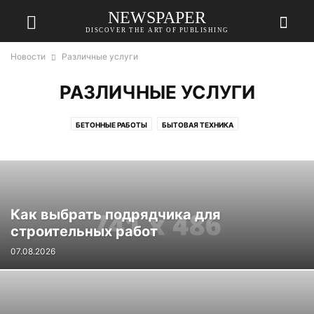
NEWSPAPER
DISCOVER THE ART OF PUBLISHING
Новости
Различные услуги
РАЗЛИЧНЫЕ УСЛУГИ
БЕТОННЫЕ РАБОТЫ
БЫТОВАЯ ТЕХНИКА
ДЕРЕВО И СТОЛЯРНЫЕ РАБОТЫ
ДИЗАЙН ИНТЕРЬЕРА
ИНСТРУМЕНТЫ И ОБОРУДОВАНИЕ
КРОВЛЯ
ЛАНДШАФТНЫЙ ДИЗАЙН И ЗЕМЛЯНЫЕ РАБОТЫ
МЕБЕЛЬ
НЕДВИЖИМОСТЬ
РАЗЛИЧНЫЕ УСЛУГИ
РЕМОНТ
САНТЕХНИКА
Как выбрать подрядчика для
СТРОИТЕЛЬНЫЕ И ОТДЕЛОЧНЫЕ МАТЕРИАЛЫ
ФАСАД
строительных работ
07.08.2026