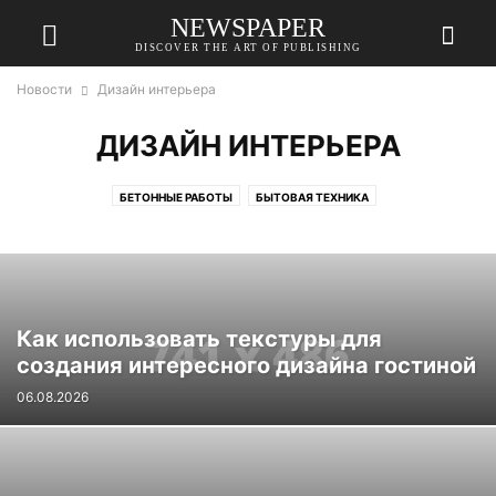
NEWSPAPER
DISCOVER THE ART OF PUBLISHING
Новости
Дизайн интерьера
ДИЗАЙН ИНТЕРЬЕРА
БЕТОННЫЕ РАБОТЫ
БЫТОВАЯ ТЕХНИКА
ДЕРЕВО И СТОЛЯРНЫЕ РАБОТЫ
ДИЗАЙН ИНТЕРЬЕРА
ИНСТРУМЕНТЫ И ОБОРУДОВАНИЕ
КРОВЛЯ
ЛАНДШАФТНЫЙ ДИЗАЙН И ЗЕМЛЯНЫЕ РАБОТЫ
МЕБЕЛЬ
НЕДВИЖИМОСТЬ
РАЗЛИЧНЫЕ УСЛУГИ
РЕМОНТ
САНТЕХНИКА
Как использовать текстуры для
СТРОИТЕЛЬНЫЕ И ОТДЕЛОЧНЫЕ МАТЕРИАЛЫ
ФАСАД
создания интересного дизайна гостиной
06.08.2026