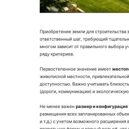
Приобретение земли для строительства 
ответственный шаг, требующий тщательно
многом зависит от правильного выбора у
ряду критериев.
Первостепенное значение имеет
местоп
живописной местности, привлекательной
доступностью. Важно учитывать близост
(дороги, коммуникации) и экологическую
Не менее важен
размер и конфигурация
размещения всех запланированных объек
и т.д.) с учетом возможного расширения
правильную форму и ровный рельеф, что 