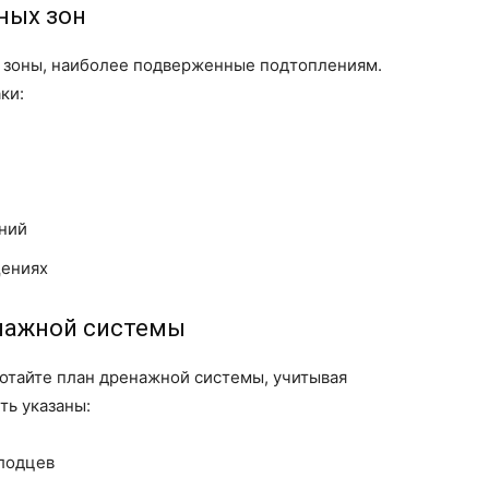
ных зон
 зоны, наиболее подверженные подтоплениям.
ки:
аний
щениях
енажной системы
отайте план дренажной системы, учитывая
ть указаны:
олодцев