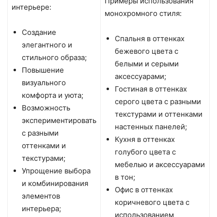
Примеры использования
интерьере:
монохромного стиля:
Создание
Спальня в оттенках
элегантного и
бежевого цвета с
стильного образа;
белыми и серыми
Повышение
аксессуарами;
визуального
Гостиная в оттенках
комфорта и уюта;
серого цвета с разными
Возможность
текстурами и оттенками
экспериментировать
настенных панелей;
с разными
Кухня в оттенках
оттенками и
голубого цвета с
текстурами;
мебелью и аксессуарами
Упрощение выбора
в тон;
и комбинирования
Офис в оттенках
элементов
коричневого цвета с
интерьера;
использованием